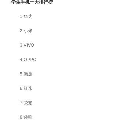
学生手机十大排行榜
1.华为
2.小米
3.VIVO
4.OPPO
5.魅族
6.红米
7.荣耀
8.朵唯