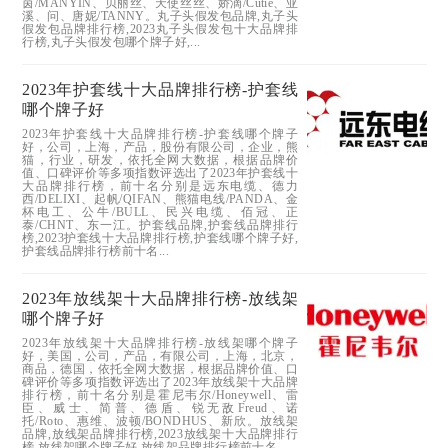
茵/MANYIN、贝丽丝、天使丝丝、娇滴/Cutie、亚
溪、问、唐妮/TANNY。丸子头假发包品牌,丸子头
假发包品牌排行榜,2023丸子头假发包十大品牌排
行榜,丸子头假发包哪个牌子好,...
2023年护套线十大品牌排行榜-护套线
哪个牌子好
2023年护套线十大品牌排行榜-护套线哪个牌子
好，公司，上海，产品，股份有限公司，企业，熊
猫，行业，研发，依托全网大数据，根据品牌价
值、口碑评价等多项指数评选出了2023年护套线十
大品牌排行榜，前十名分别是远东电缆、德力
西/DELIXI、起帆/QIFAN、熊猫电线/PANDA、金
杯电工、公牛/BULL、民兴电缆、佰冠、正
泰/CHNT、东一江。护套线品牌,护套线品牌排行
榜,2023护套线十大品牌排行榜,护套线哪个牌子好,
护套线品牌排行榜前十名...
2023年放线架十大品牌排行榜-放线架
哪个牌子好
2023年放线架十大品牌排行榜-放线架哪个牌子
好，美国，公司，产品，有限公司，上海，北京，
商品，德国，依托全网大数据，根据品牌价值、口
碑评价等多项指数评选出了2023年放线架十大品牌
排行榜，前十名分别是霍尼韦尔/Honeywell、雷
臣、威士、简普、德盾、锐无敌Freud、诺
托/Roto、惠维、波顿/BONDHUS、新欣。放线架
品牌,放线架品牌排行榜,2023放线架十大品牌排行
榜,放线架哪个牌子好,放线架品牌排行榜前十名...