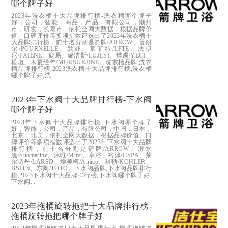
哪个牌子好
2023年洗衣槽十大品牌排行榜-洗衣槽哪个牌子
好，公司，智能，商品，产品，有限公司，潮州
市，研发，长葛市，依托全网大数据，根据品牌价
值、口碑评价等多项指数评选出了2023年洗衣槽十
大品牌排行榜，前十名分别是箭牌/ARROW、普耐
尔/POURNELLE、武野、莱菲特/LFTE、法伊
尼/FAIENE、鹿易、璐洁斯/LUJESI、烨赐/YECI、
松坦、木夏经年/MURSURJINE。洗衣槽品牌,洗衣
槽品牌排行榜,2023洗衣槽十大品牌排行榜,洗衣槽
哪个牌子好,洗...
2023年下水阀十大品牌排行榜-下水阀
哪个牌子好
2023年下水阀十大品牌排行榜-下水阀哪个牌子
好，智能，公司，产品，有限公司，中国，日本，
北京，北美，依托全网大数据，根据品牌价值、口
碑评价等多项指数评选出了2023年下水阀十大品牌
排行榜，前十名分别是箭牌/ARROW、潜水
艇/Submarine、沐唯/Muvi、卓浴、裕津/HSPA、莱
尔诗丹/LARSD、埃美柯/Amico、科勒/KOHLER、
BSITN、东陶/TOTO。下水阀品牌,下水阀品牌排行
榜,2023下水阀十大品牌排行榜,下水阀哪个牌子好,
下水阀...
2023年拖桶旋转拖把十大品牌排行榜-
拖桶旋转拖把哪个牌子好