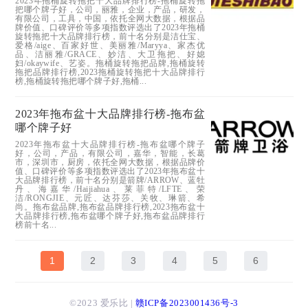
2023年拖桶旋转拖把十大品牌排行榜-拖桶旋转拖
把哪个牌子好，公司，丽雅，企业，产品，研发，
有限公司，工具，中国，依托全网大数据，根据品
牌价值、口碑评价等多项指数评选出了2023年拖桶
旋转拖把十大品牌排行榜，前十名分别是洁仕宝、
爱格/aige、百家好世、美丽雅/Maryya、家杰优
品、洁丽雅/GRACE、妙洁、大卫拖把、好媳
妇/okaywife、艺姿。拖桶旋转拖把品牌,拖桶旋转
拖把品牌排行榜,2023拖桶旋转拖把十大品牌排行
榜,拖桶旋转拖把哪个牌子好,拖桶...
2023年拖布盆十大品牌排行榜-拖布盆
哪个牌子好
2023年拖布盆十大品牌排行榜-拖布盆哪个牌子
好，公司，产品，有限公司，嘉华，智能，长葛
市，深圳市，厨房，依托全网大数据，根据品牌价
值、口碑评价等多项指数评选出了2023年拖布盆十
大品牌排行榜，前十名分别是箭牌/ARROW、蓝牡
丹、海嘉华/Haijiahua、莱菲特/LFTE、荣
洁/RONGJIE、元匠、达芬莎、关牧、琳箭、希
尚。拖布盆品牌,拖布盆品牌排行榜,2023拖布盆十
大品牌排行榜,拖布盆哪个牌子好,拖布盆品牌排行
榜前十名...
1
2
3
4
5
6
©2023 爱乐比 |
赣ICP备2023001436号-3