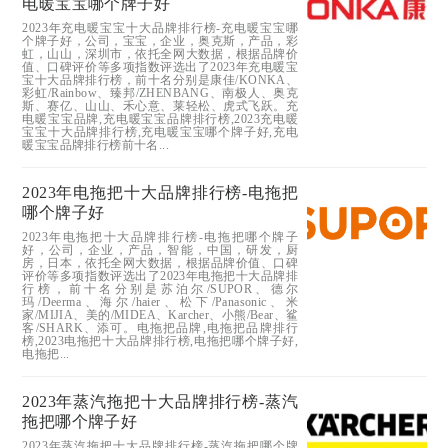
电暖宝宝哪个牌子好
2023年充电暖宝宝十大品牌排行榜-充电暖宝宝哪
个牌子好，公司，宝宝，企业，奥克斯，产品，彩
虹，山山，深圳市，依托全网大数据，根据品牌价
值、口碑评价等多项指数评选出了2023年充电暖宝
宝十大品牌排行榜，前十名分别是康佳/KONKA、
彩虹/Rainbow、臻邦/ZHENBANG、南极人、奥克
斯、赛亿、山山、禾心意、莱轻松、虎式飞跃。充
电暖宝宝品牌,充电暖宝宝品牌排行榜,2023充电暖
宝宝十大品牌排行榜,充电暖宝宝哪个牌子好,充电
暖宝宝品牌排行榜前十名...
2023年电拖把十大品牌排行榜-电拖把
哪个牌子好
2023年电拖把十大品牌排行榜-电拖把哪个牌子
好，公司，企业，产品，智能，中国，研发，厨
房，日本，依托全网大数据，根据品牌价值、口碑
评价等多项指数评选出了2023年电拖把十大品牌排
行榜，前十名分别是苏泊尔/SUPOR、德尔
玛/Deerma、海尔/haier、松下/Panasonic、米
家/MIJIA、美的/MIDEA、Karcher、小熊/Bear、鲨
客/SHARK、添可。电拖把品牌,电拖把品牌排行
榜,2023电拖把十大品牌排行榜,电拖把哪个牌子好,
电拖把...
2023年蒸汽拖把十大品牌排行榜-蒸汽
拖把哪个牌子好
2023年蒸汽拖把十大品牌排行榜-蒸汽拖把哪个牌