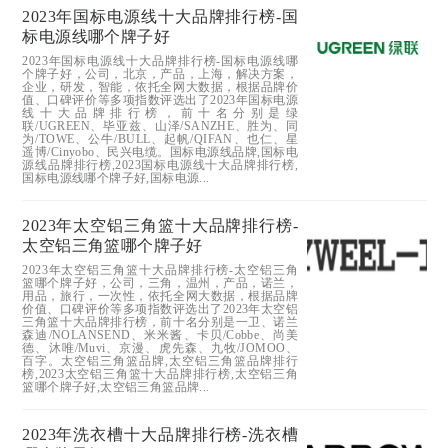
2023年国标电源线十大品牌排行榜-国
标电源线哪个牌子好
2023年国标电源线十大品牌排行榜-国标电源线哪
个牌子好，公司，北京，产品，上海，解决方案，
企业，研发，智能，依托全网大数据，根据品牌价
值、口碑评价等多项指数评选出了2023年国标电源
线十大品牌排行榜，前十名分别是绿
联/UGREEN、毕亚兹、山泽/SANZHE、胜为、同
为/TOWE、公牛/BULL、起帆/QIFAN、也仁、星
遥博/Cinyobo、民兴电缆。国标电源线品牌,国标电
源线品牌排行榜,2023国标电源线十大品牌排行榜,
国标电源线哪个牌子好,国标电源...
2023年太空铝三角篮十大品牌排行榜-
太空铝三角篮哪个牌子好
2023年太空铝三角篮十大品牌排行榜-太空铝三角
篮哪个牌子好，公司，三角，温州，产品，诺兰，
用品，旅行，一次性，依托全网大数据，根据品牌
价值、口碑评价等多项指数评选出了2023年太空铝
三角篮十大品牌排行榜，前十名分别是一卫、诺兰
森迪/NOLANSEND、米米酱、卡贝/Cobbe、尚美
德、沐唯/Muvi、京漫、虎先森、九牧/JOMOO、
百字。太空铝三角篮品牌,太空铝三角篮品牌排行
榜,2023太空铝三角篮十大品牌排行榜,太空铝三角
篮哪个牌子好,太空铝三角篮品牌...
2023年洗衣槽十大品牌排行榜-洗衣槽