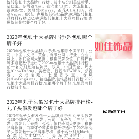
旋转拖把十大品牌排行榜，前十名分别是佳帮手、
洁仕宝、伊司达/East、喜润家/CIRY、大卫拖把、
百家好世、美丽雅/Maryya、茶花/CHAHUA、雅
高/yagao、妙洁。家用旋转拖把品牌,家用旋转拖把
品牌排行榜,2023家用旋转拖把十大品牌排行榜,家
用旋转拖把哪个牌子好,...
2023年包银十大品牌排行榜-包银哪个
牌子好
2023年包银十大品牌排行榜-包银哪个牌子好，公
司，中国，义成，黄金，有限公司，行业，企业，
网上，依托全网大数据，根据品牌价值、口碑评价
等多项指数评选出了2023年包银十大品牌排行榜，
前十名分别是如佳饰品、联果、中国黄金、周大
生/ChowTaiSeng、美福记、新锐/NEWREA、鼎壶
春、义成馆藏、七里香珠宝、老凤
祥/LaoFengXiang。包银品牌,包银品牌排行榜,2023
包银十大品牌排行榜,包银哪个牌子好,包银品牌排
行榜前十名...
2023年丸子头假发包十大品牌排行榜-
丸子头假发包哪个牌子好
2023年丸子头假发包十大品牌排行榜-丸子头假发
包哪个牌子好，假发，公司，丸子头，产品，补
发，假发片，奇美，包包，依托全网大数据，根据
品牌价值、口碑评价等多项指数评选出了2023年丸
子头假发包十大品牌排行榜，前十名分别是kbeth、
奇美拉/CHIMERA、秀琴家/HSIU、蔓