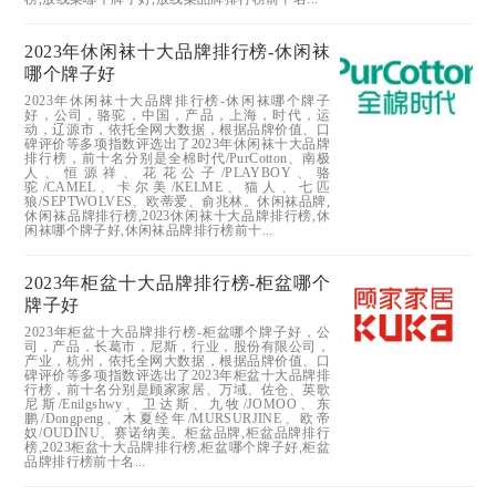
2023年休闲袜十大品牌排行榜-休闲袜
哪个牌子好
2023年休闲袜十大品牌排行榜-休闲袜哪个牌子
好，公司，骆驼，中国，产品，上海，时代，运
动，辽源市，依托全网大数据，根据品牌价值、口
碑评价等多项指数评选出了2023年休闲袜十大品牌
排行榜，前十名分别是全棉时代/PurCotton、南极
人、恒源祥、花花公子/PLAYBOY、骆
驼/CAMEL、卡尔美/KELME、猫人、七匹
狼/SEPTWOLVES、欧蒂爱、俞兆林。休闲袜品牌,
休闲袜品牌排行榜,2023休闲袜十大品牌排行榜,休
闲袜哪个牌子好,休闲袜品牌排行榜前十...
2023年柜盆十大品牌排行榜-柜盆哪个
牌子好
2023年柜盆十大品牌排行榜-柜盆哪个牌子好，公
司，产品，长葛市，尼斯，行业，股份有限公司，
产业，杭州，依托全网大数据，根据品牌价值、口
碑评价等多项指数评选出了2023年柜盆十大品牌排
行榜，前十名分别是顾家家居、万域、佐仓、英歌
尼斯/Enilgshwy、卫达斯、九牧/JOMOO、东
鹏/Dongpeng、木夏经年/MURSURJINE、欧帝
奴/OUDINU、赛诺纳美。柜盆品牌,柜盆品牌排行
榜,2023柜盆十大品牌排行榜,柜盆哪个牌子好,柜盆
品牌排行榜前十名...