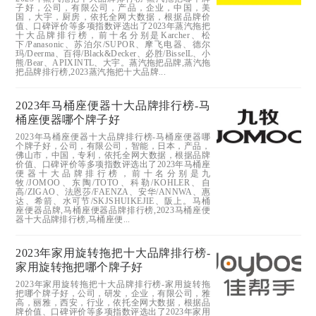
子好，公司，有限公司，产品，企业，中国，美
国，大宇，厨房，依托全网大数据，根据品牌价
值、口碑评价等多项指数评选出了2023年蒸汽拖把
十大品牌排行榜，前十名分别是Karcher、松
下/Panasonic、苏泊尔/SUPOR、摩飞电器、德尔
玛/Deerma、百得/Black&Decker、必胜/BisselL、小
熊/Bear、APIXINTL、大宇。蒸汽拖把品牌,蒸汽拖
把品牌排行榜,2023蒸汽拖把十大品牌...
2023年马桶座便器十大品牌排行榜-马
桶座便器哪个牌子好
2023年马桶座便器十大品牌排行榜-马桶座便器哪
个牌子好，公司，有限公司，智能，日本，产品，
佛山市，中国，专利，依托全网大数据，根据品牌
价值、口碑评价等多项指数评选出了2023年马桶座
便器十大品牌排行榜，前十名分别是九
牧/JOMOO、东陶/TOTO、科勒/KOHLER、自
高/ZIGAO、法恩莎/FAENZA、安华/ANNWA、惠
达、希箭、水可节/SKJSHUIKEJIE、阪上。马桶
座便器品牌,马桶座便器品牌排行榜,2023马桶座便
器十大品牌排行榜,马桶座便...
2023年家用旋转拖把十大品牌排行榜-
家用旋转拖把哪个牌子好
2023年家用旋转拖把十大品牌排行榜-家用旋转拖
把哪个牌子好，公司，研发，企业，有限公司，雅
高，丽雅，西安，行业，依托全网大数据，根据品
牌价值、口碑评价等多项指数评选出了2023年家用