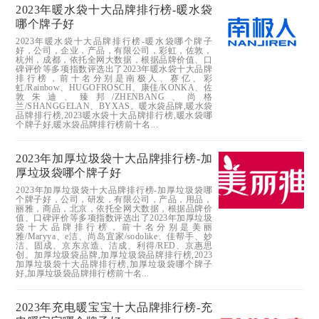
2023年暖水袋十大品牌排行榜-暖水袋
哪个牌子好
2023年暖水袋十大品牌排行榜-暖水袋哪个牌子
好，公司，企业，产品，有限公司，彩虹，佐敦，
杭州，成都，依托全网大数据，根据品牌价值、口
碑评价等多项指数评选出了2023年暖水袋十大品牌
排行榜，前十名分别是南极人、赛亿、彩
虹/Rainbow、HUGOFROSCH、康佳/KONKA、佐
敦朱迪、臻邦/ZHENBANG、尚格
兰/SHANGGELAN、BYXAS。暖水袋品牌,暖水袋
品牌排行榜,2023暖水袋十大品牌排行榜,暖水袋哪
个牌子好,暖水袋品牌排行榜前十名...
2023年加厚垃圾袋十大品牌排行榜-加
厚垃圾袋哪个牌子好
2023年加厚垃圾袋十大品牌排行榜-加厚垃圾袋哪
个牌子好，公司，研发，有限公司，产品，用品，
丽雅，商品，北京，依托全网大数据，根据品牌价
值、口碑评价等多项指数评选出了2023年加厚垃圾
袋十大品牌排行榜，前十名分别是美丽
雅/Maryya、e洁、尚岛宜家/sodolike、佳帮手、妙
洁、固成、京东京造、洁成、利得/RED、京惠思
创。加厚垃圾袋品牌,加厚垃圾袋品牌排行榜,2023
加厚垃圾袋十大品牌排行榜,加厚垃圾袋哪个牌子
好,加厚垃圾袋品牌排行榜前十名...
2023年充电暖宝宝十大品牌排行榜-充