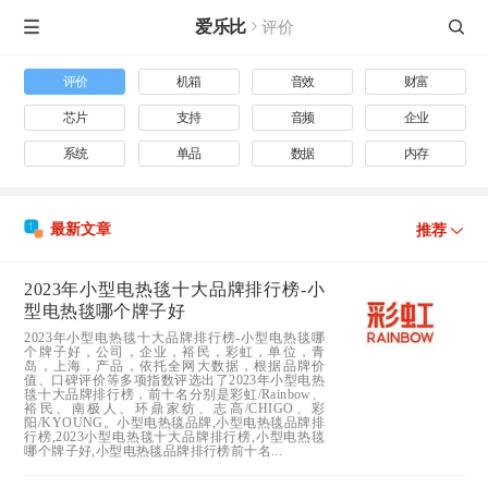
爱乐比
评价


评价
机箱
音效
财富
芯片
支持
音频
企业
系统
单品
数据
内存
最新文章

推荐
2023年小型电热毯十大品牌排行榜-小
型电热毯哪个牌子好
2023年小型电热毯十大品牌排行榜-小型电热毯哪
个牌子好，公司，企业，裕民，彩虹，单位，青
岛，上海，产品，依托全网大数据，根据品牌价
值、口碑评价等多项指数评选出了2023年小型电热
毯十大品牌排行榜，前十名分别是彩虹/Rainbow、
裕民、南极人、环鼎家纺、志高/CHIGO、彩
阳/KYOUNG。小型电热毯品牌,小型电热毯品牌排
行榜,2023小型电热毯十大品牌排行榜,小型电热毯
哪个牌子好,小型电热毯品牌排行榜前十名...