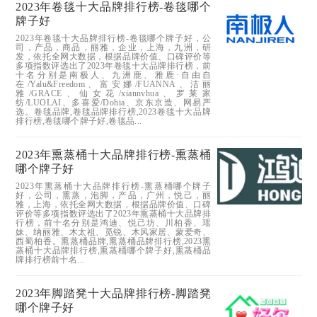
2023年卷毯十大品牌排行榜-卷毯哪个
牌子好
2023年卷毯十大品牌排行榜-卷毯哪个牌子好，公
司，产品，商品，丽雅，企业，上海，九洲，研
发，依托全网大数据，根据品牌价值、口碑评价等
多项指数评选出了2023年卷毯十大品牌排行榜，前
十名分别是南极人、九洲鹿、雅鹿·自由自
在/Yalu&Freedom、富安娜/FUANNA、洁丽
雅/GRACE、仙女花/xiannvhua、罗莱家
纺/LUOLAI、多喜爱/Dohia、京东京造、网易严
选。卷毯品牌,卷毯品牌排行榜,2023卷毯十大品牌
排行榜,卷毯哪个牌子好,卷毯品...
2023年熏蒸桶十大品牌排行榜-熏蒸桶
哪个牌子好
2023年熏蒸桶十大品牌排行榜-熏蒸桶哪个牌子
好，公司，熏蒸，泡脚，产品，广州，悦己，丽
雅，上海，依托全网大数据，根据品牌价值、口碑
评价等多项指数评选出了2023年熏蒸桶十大品牌排
行榜，前十名分别是鸿迪、悦己坊、川柏香、瑶
妹、纳丽雅、木太祖、觅锐、木风家居、蒙爱奇、
西蜀柏香。熏蒸桶品牌,熏蒸桶品牌排行榜,2023熏
蒸桶十大品牌排行榜,熏蒸桶哪个牌子好,熏蒸桶品
牌排行榜前十名...
2023年脚踏凳十大品牌排行榜-脚踏凳
哪个牌子好