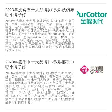
2023年洗碗布十大品牌排行榜-洗碗布
哪个牌子好
2023年洗碗布十大品牌排行榜-洗碗布哪个牌子
好，公司，有限公司，时代，产品，雅高，上海，
中国，丽雅，依托全网大数据，根据品牌价值、口
碑评价等多项指数评选出了2023年洗碗布十大品牌
排行榜，前十名分别是全棉时代/PurCotton、美丽
雅/Maryya、思高/Scotch-brite、妙洁、世家、茶
花/CHAHUA、雅高/yagao、百家好世、洁比世、
惠寻。洗碗布品牌,洗碗布品牌排行榜,2023洗碗布
十大品牌排行榜,洗碗布哪个牌子好,洗碗布品牌排
行榜前十名...
2023年擦手巾十大品牌排行榜-擦手巾
哪个牌子好
2023年擦手巾十大品牌排行榜-擦手巾哪个牌子
好，公司，产品，丽雅，用品，有限公司，厨房，
工具，揭阳市，依托全网大数据，根据品牌价值、
口碑评价等多项指数评选出了2023年擦手巾十大品
牌排行榜，前十名分别是洁丽雅/GRACE、金
号/KINGSHORE、三利、竹一百/zhu100、惠寻、
茶花、竹之锦、妙然/MR、LYNN、好
雅/HOUYA。擦手巾品牌,擦手巾品牌排行榜,2023
擦手巾十大品牌排行榜,擦手巾哪个牌子好,擦手巾
品牌排行榜前十名...