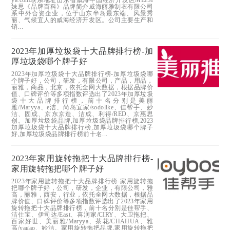
妹思《品牌百科》品牌简介威海丽雅制衣有限公司
系中外合资企业，位于山东半岛最东端、风景秀
丽、气候宜人的威海经济开发区。公司主要生产和
销...
2023年加厚垃圾袋十大品牌排行榜-加
厚垃圾袋哪个牌子好
2023年加厚垃圾袋十大品牌排行榜-加厚垃圾袋哪
个牌子好，公司，研发，有限公司，产品，用品，
丽雅，商品，北京，依托全网大数据，根据品牌价
值、口碑评价等多项指数评选出了2023年加厚垃圾
袋十大品牌排行榜，前十名分别是美丽
雅/Maryya、e洁、尚岛宜家/sodolike、佳帮手、妙
洁、固成、京东京造、洁成、利得/RED、京惠思
创。加厚垃圾袋品牌,加厚垃圾袋品牌排行榜,2023
加厚垃圾袋十大品牌排行榜,加厚垃圾袋哪个牌子
好,加厚垃圾袋品牌排行榜前十名...
2023年家用旋转拖把十大品牌排行榜-
家用旋转拖把哪个牌子好
2023年家用旋转拖把十大品牌排行榜-家用旋转拖
把哪个牌子好，公司，研发，企业，有限公司，雅
高，丽雅，西安，行业，依托全网大数据，根据品
牌价值、口碑评价等多项指数评选出了2023年家用
旋转拖把十大品牌排行榜，前十名分别是佳帮手、
洁仕宝、伊司达/East、喜润家/CIRY、大卫拖把、
百家好世、美丽雅/Maryya、茶花/CHAHUA、雅
高/yagao、妙洁。家用旋转拖把品牌,家用旋转拖把