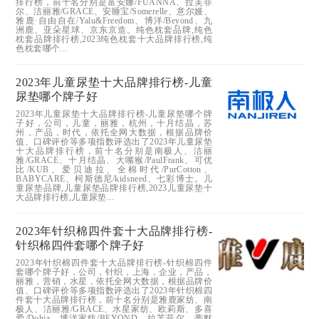
排行榜，前十名分别是富安娜/FUANNA、拉芙菲
尔、洁丽雅/GRACE、安睡宝/Somerelle、意尔嫚、
雅鹿·自由自在/Yalu&Freedom、博洋/Beyond、九
洲鹿、亚朵星球、京东京造。纯色枕套品牌,纯色
枕套品牌排行榜,2023纯色枕套十大品牌排行榜,纯
色枕套哪个...
2023年儿童尿垫十大品牌排行榜-儿童
尿垫哪个牌子好
2023年儿童尿垫十大品牌排行榜-儿童尿垫哪个牌
子好，公司，儿童，丽雅，杭州，十月结晶，苏
州，产品，时代，依托全网大数据，根据品牌价
值、口碑评价等多项指数评选出了2023年儿童尿垫
十大品牌排行榜，前十名分别是南极人、洁丽
雅/GRACE、十月结晶、大嘴猴/PaulFrank、可优
比/KUB、爱贝迪拉、全棉时代/PurCotton、
BABYCARE、柯斯德尼/kidsneed、七彩博士。儿
童尿垫品牌,儿童尿垫品牌排行榜,2023儿童尿垫十
大品牌排行榜,儿童尿垫...
2023年针织棉四件套十大品牌排行榜-
针织棉四件套哪个牌子好
2023年针织棉四件套十大品牌排行榜-针织棉四件
套哪个牌子好，公司，针织，上海，企业，产品，
丽雅，营销，水星，依托全网大数据，根据品牌价
值、口碑评价等多项指数评选出了2023年针织棉四
件套十大品牌排行榜，前十名分别是雅鹿家纺、南
极人、洁丽雅/GRACE、水星家纺、欧莉斯、多喜
爱/Dohia、博洋家纺/BEYOND、拉芙菲尔、蒂默