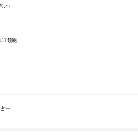
营,小
加3T领跑
7霸占一